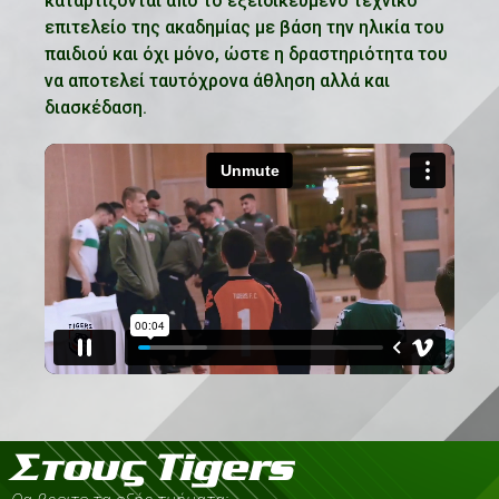
καταρτίζονται από το εξειδικευμένο τεχνικό
επιτελείο της ακαδημίας με βάση την ηλικία του
παιδιού και όχι μόνο, ώστε η δραστηριότητα του
να αποτελεί ταυτόχρονα άθληση αλλά και
διασκέδαση.
Στους Tigers